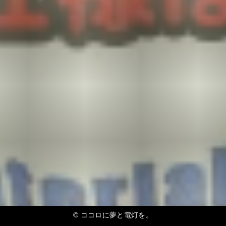
©
ココロに夢と電灯を。